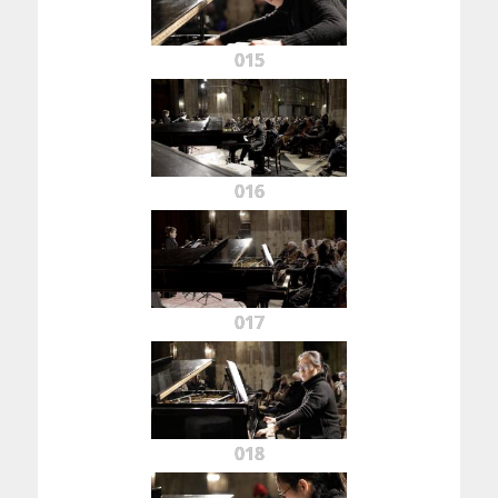
015
016
017
018