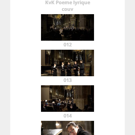
KvK Poeme lyrique
couv
012
013
014