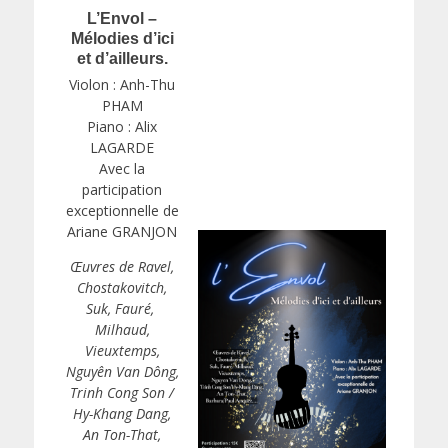
L’Envol –
Mélodies d’ici
et d’ailleurs
.
Violon : Anh-Thu
PHAM
Piano : Alix
LAGARDE
Avec la
participation
exceptionnelle de
Ariane GRANJON
Œuvres de Ravel,
Chostakovitch,
Suk, Fauré,
Milhaud,
Vieuxtemps,
Nguyên Van Dông,
Trinh Cong Son /
Hy-Khang Dang,
An Ton-That,