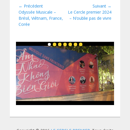
← Précédent
Suivant →
Navigation
Article
Odyssée Musicale –
Article
Le Cercle premier 2024
précédent :
Brésil, Viêtnam, France,
suivant :
– N’oublie pas de vivre
de
Corée
l’article