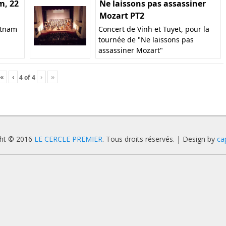
m, 22
Ne laissons pas assassiner
Mozart PT2
ietnam
Concert de Vinh et Tuyet, pour la
tournée de "Ne laissons pas
assassiner Mozart"
«
‹
›
»
4
of
4
ght © 2016
LE CERCLE PREMIER
. Tous droits réservés. | Design by
ca